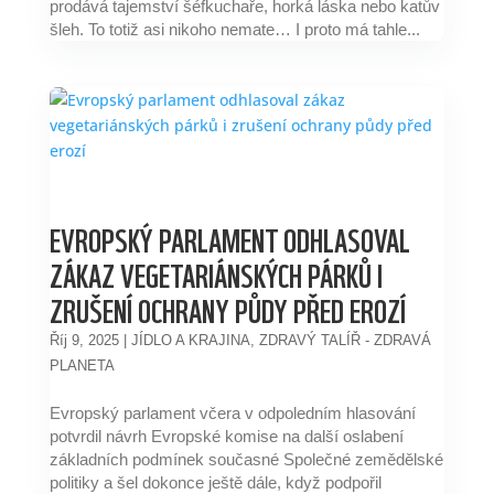
prodává tajemství šéfkuchaře, horká láska nebo katův
šleh. To totiž asi nikoho nemate… I proto má tahle...
EVROPSKÝ PARLAMENT ODHLASOVAL
ZÁKAZ VEGETARIÁNSKÝCH PÁRKŮ I
ZRUŠENÍ OCHRANY PŮDY PŘED EROZÍ
Říj 9, 2025
|
JÍDLO A KRAJINA
,
ZDRAVÝ TALÍŘ - ZDRAVÁ
PLANETA
Evropský parlament včera v odpoledním hlasování
potvrdil návrh Evropské komise na další oslabení
základních podmínek současné Společné zemědělské
politiky a šel dokonce ještě dále, když podpořil