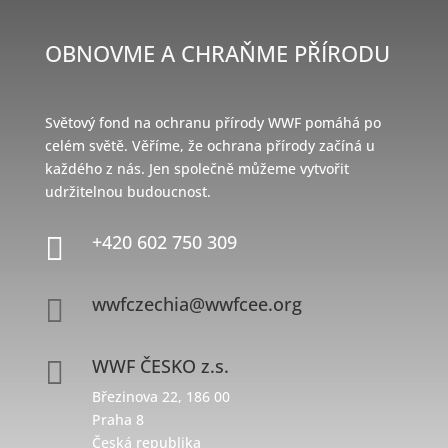
OBNOVME A CHRAŇME PŘÍRODU
Světový fond na ochranu přírody WWF pomáhá po
celém světě. Věříme, že ochrana přírody začíná u
každého z nás. Jen společně můžeme vytvořit
udržitelnou budoucnost.
+420 602 750 309

wwfczechia@wwfcee.org

WWF ČESKO z.s.

Březinova 22, 186 00
Praha 8
Česká republika