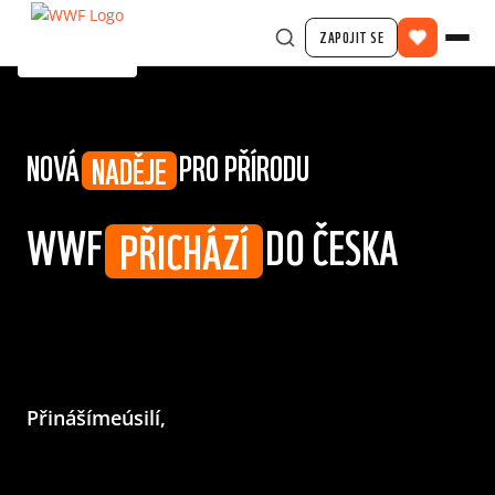
ZAPOJIT SE
NOVÁ
PRO PŘÍRODU
NADĚJE
WWF
DO ČESKA
PŘICHÁZÍ
Přinášíme
úsilí,
odbornost
a