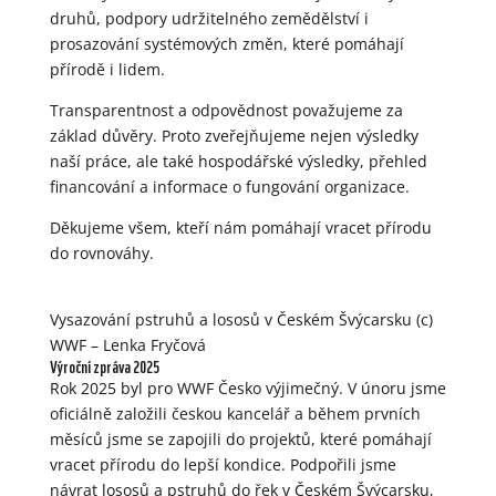
druhů, podpory udržitelného zemědělství i
prosazování systémových změn, které pomáhají
přírodě i lidem.
Transparentnost a odpovědnost považujeme za
základ důvěry. Proto zveřejňujeme nejen výsledky
naší práce, ale také hospodářské výsledky, přehled
financování a informace o fungování organizace.
Děkujeme všem, kteří nám pomáhají vracet přírodu
do rovnováhy.
Vysazování pstruhů a lososů v Českém Švýcarsku (c)
WWF – Lenka Fryčová
Výroční zpráva 2025
Rok 2025 byl pro WWF Česko výjimečný. V únoru jsme
oficiálně založili českou kancelář a během prvních
měsíců jsme se zapojili do projektů, které pomáhají
vracet přírodu do lepší kondice. Podpořili jsme
návrat lososů a pstruhů do řek v Českém Švýcarsku,