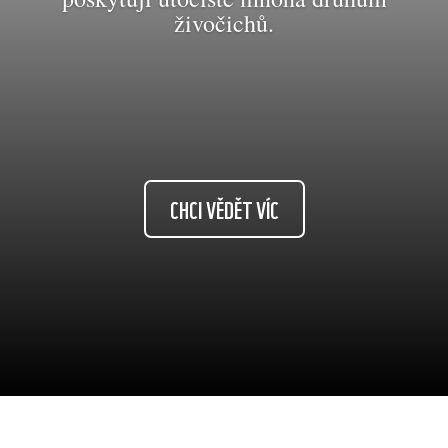
živočichů.
CHCI VĚDĚT VÍC