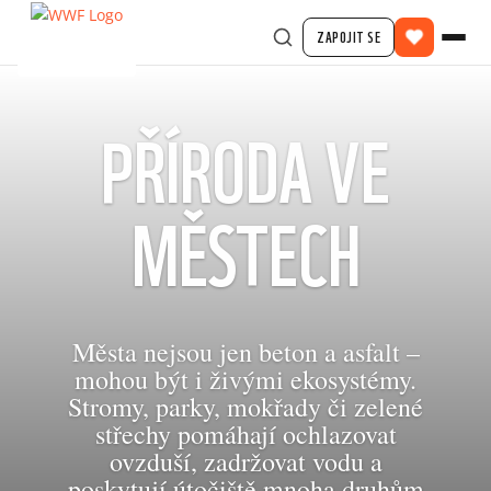
ZAPOJIT SE
PŘÍRODA VE
MĚSTECH
Města nejsou jen beton a asfalt –
mohou být i živými ekosystémy.
Stromy, parky, mokřady či zelené
střechy pomáhají ochlazovat
ovzduší, zadržovat vodu a
poskytují útočiště mnoha druhům