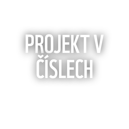
PROJEKT V
ČÍSLECH
%