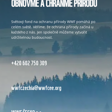
OBNOVME A CHRAŇME PŘÍRODU
Světový fond na ochranu přírody WWF pomáhá po
celém světě. Věříme, že ochrana přírody začíná u
každého z nás. Jen společně můžeme vytvořit
udržitelnou budoucnost.
+420 602 750 309
wwfczechia@wwfcee.org