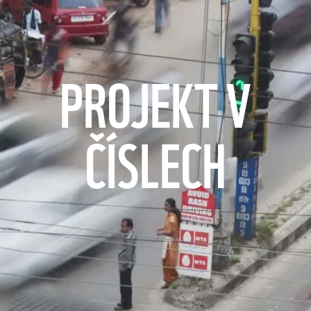
PROJEKT V
ČÍSLECH
%