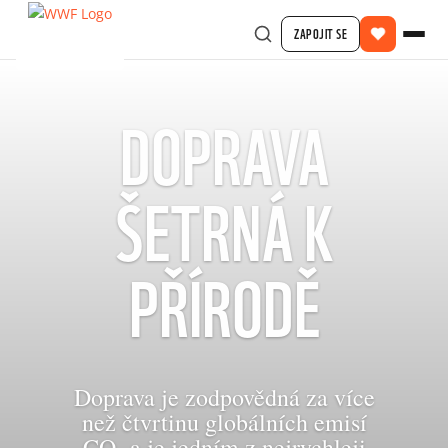
ZAPOJIT SE
DOPRAVA
ŠETRNÁ K
PŘÍRODĚ
Doprava je zodpovědná za více
než čtvrtinu globálních emisí
CO₂ a je jedním z nejrychleji