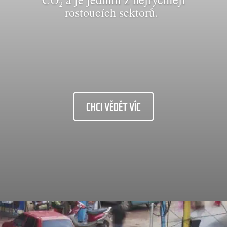
rostoucích sektorů.
CHCI VĚDĚT VÍC